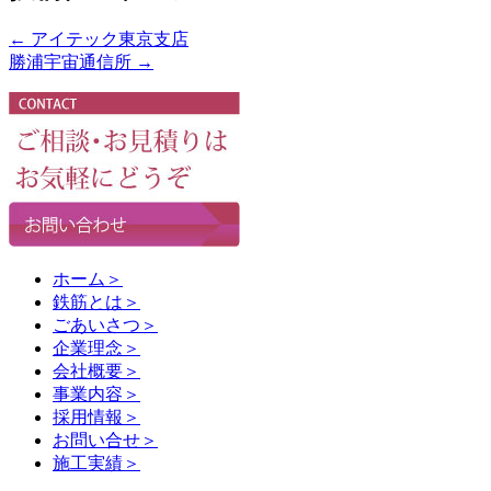
←
アイテック東京支店
勝浦宇宙通信所
→
ホーム
＞
鉄筋とは
＞
ごあいさつ
＞
企業理念
＞
会社概要
＞
事業内容
＞
採用情報
＞
お問い合せ
＞
施工実績
＞