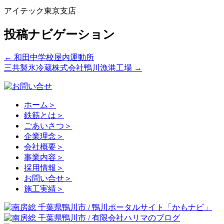
アイテック東京支店
投稿ナビゲーション
←
和田中学校屋内運動所
三共製氷冷蔵株式会社鴨川漁港工場
→
ホーム
＞
鉄筋とは
＞
ごあいさつ
＞
企業理念
＞
会社概要
＞
事業内容
＞
採用情報
＞
お問い合せ
＞
施工実績
＞