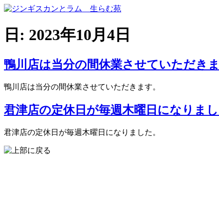
コ
ン
テ
日:
2023年10月4日
ン
ツ
に
鴨川店は当分の間休業させていただき
ス
キ
鴨川店は当分の間休業させていただきます。
ッ
プ
君津店の定休日が毎週木曜日になりまし
君津店の定休日が毎週木曜日になりました。